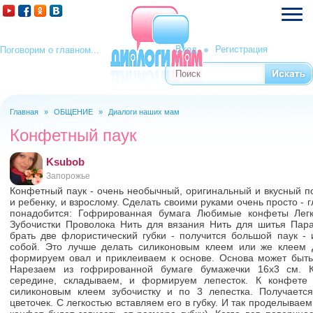
Вход
Регистрация
Поговорим о главном...
Поиск
Форма поиска
Главная
»
ОБЩЕНИЕ
»
Диалоги наших мам
Вы здесь
Конфетный паук
Ksubob
Запорожье
Конфетный паук - очень необычный, оригинальный и вкусный п
и ребенку, и взрослому. Сделать своими руками очень просто -
понадобится: Гофрированная бумага Любимые конфеты Легк
Зубочистки Проволока Нить для вязания Нить для шитья Пар
брать две флористический губки - получится большой паук -
собой. Это лучше делать силиконовым клеем или же клеем Д
формируем овал и приклеиваем к основе. Основа может быть
Нарезаем из гофрированной бумаге бумажечки 16х3 см. К
середине, складываем, и формируем лепесток. К конфете
силиконовым клеем зубочистку и по 3 лепестка. Получаетс
цветочек. С легкостью вставляем его в губку. И так проделывае