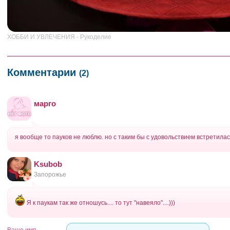
ХОББИ И УВЛЕЧЕНИЯ - Рукоделие
Комментарии
(2)
марго
я вообще то пауков не люблю. но с таким бы с удовольствием встретилас
Ksubob
Запорожье
Я к паукам так же отношусь.... то тут "навеяло"....)))