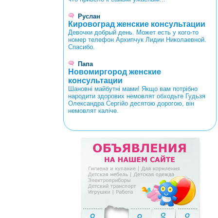
Руслан
Кировоград женские консультации
Девочки добрый день. Может есть у кого-то
номер телефон Архипчук Лидии Николаевной.
Спасибо.
Папа
Новомиргород женские
консультации
Шановні майбутні мами! Якщо вам потрібно
народити здорових немовлят обходьте Гудьзя
Олександра Сергійо десятою дорогою, він
немовлят каліче.
<
>