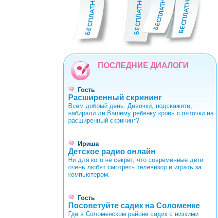
0
1
2
3
4
5
6
7
8
9
ПОСЛЕДНИЕ ДИАЛОГИ
Гость
Расширенный скрининг
Всем добрый день. Девочки, подскажите,
набирали ли Вашему ребенку кровь с пяточки на
расширенный скрининг?
Ириша
Детское радио онлайн
Ни для кого не секрет, что современные дети
очень любят смотреть телевизор и играть за
компьютером.
Гость
Посоветуйте садик на Соломенке
Где в Соломенском районе садик с низкими