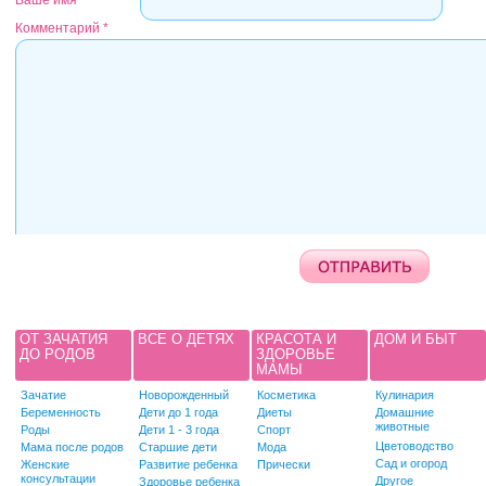
Ваше имя
Комментарий
*
ОТ ЗАЧАТИЯ
ВСЕ О ДЕТЯХ
КРАСОТА И
ДОМ И БЫТ
ДО РОДОВ
ЗДОРОВЬЕ
МАМЫ
Зачатие
Новорожденный
Косметика
Кулинария
Беременность
Дети до 1 года
Диеты
Домашние
животные
Роды
Дети 1 - 3 года
Спорт
Цветоводство
Мама после родов
Старшие дети
Мода
Сад и огород
Женские
Развитие ребенка
Прически
консультации
Другое
Здоровье ребенка