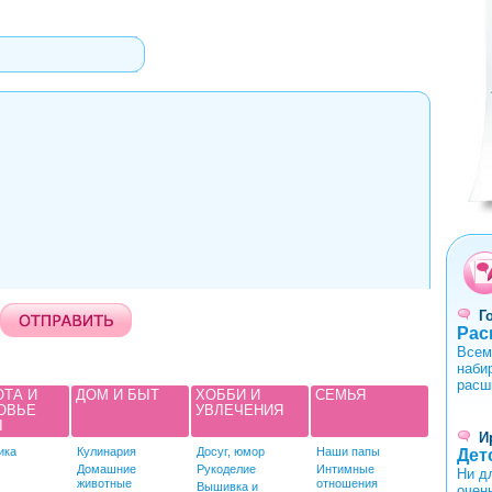
0
1
2
3
4
Г
Рас
Всем
наби
расш
ОТА И
ДОМ И БЫТ
ХОББИ И
СЕМЬЯ
ОВЬЕ
УВЛЕЧЕНИЯ
Ы
И
ика
Кулинария
Досуг, юмор
Наши папы
Дет
Домашние
Рукоделие
Интимные
Ни д
животные
отношения
Вышивка и
очен