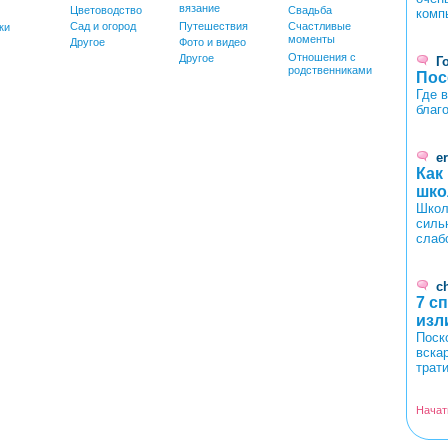
вязание
Цветоводство
Свадьба
комп
Сад и огород
Путешествия
Счастливые
ки
моменты
Другое
Фото и видео
Отношения с
Другое
Г
родственниками
Пос
Где 
благ
er
Как
шко
Школ
силь
слаб
c
7 с
изл
Поск
вска
трат
Начат