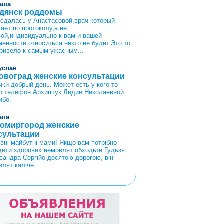
аша
дянск роддомы
юдалась у Анастасовой,врач который
ает по протоколу,а не
вой,индивидуально к вам и вашей
менности относиться никто не будет.Это то
привело к самым ужасным...
услан
овоград женские консультации
чки добрый день. Может есть у кого-то
р телефон Архипчук Лидии Николаевной.
ибо.
апа
омиргород женские
сультации
вні майбутні мами! Якщо вам потрібно
дити здорових немовлят обходьте Гудьзя
сандра Сергійо десятою дорогою, він
влят каліче.