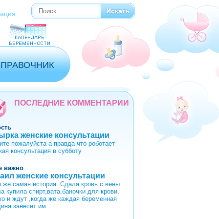
Поиск
Форма поиска
рация
СПРАВОЧНИК
ПОСЛЕДНИЕ КОММЕНТАРИИ
ость
ырка женские консультации
ите пожалуйста а правда что роботает
кая консультация в субботу
е важно
аил женские консультации
я же самая история. Сдала кровь с вены.
а купила спирт,вата,баночки для крови.
ко и ждут ,когда же каждая беременная
ина занесет им.