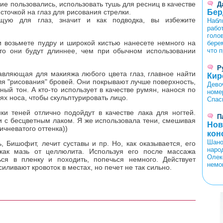
гие пользовались, использовать тушь для ресниц в качестве
Д
источкой на глаз для рисования стрелки.
Бер
щую для глаз, значит и как подводка, вы избежите
Набл
работ
голо
и возьмете пудру и широкой кистью нанесете немного на
бере
то они будут длиннее, чем при обычном использовании
что 
Р
авляющая для макияжа любого цвета глаз, главное найти
Кир
для "рисования" бровей. Они покрывают лучше поверхность,
Дево
ый тон. А кто-то использует в качестве румян, нанося по
номе
ьях носа, чтобы скульптурировать лицо.
Спас
ки теней отлично подойдут в качестве лака для ногтей.
П
и с бесцветным лаком. Я же использовала тени, смешивая
Нов
ичневатого оттенка))
кон
Шано
ь, Бишофит, лечит суставы и пр. Но, как оказывается, его
наро
как мазь от целлюлита. Используя его после массажа
Олек
ся в пленку и походить, попечься немного. Действует
немо
ливают кровоток в местах, но печет не так сильно.
<
>