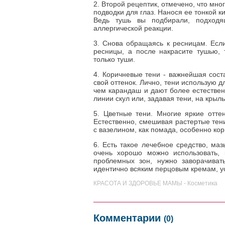
2. Второй рецептик, отмечено, что мно
подводки для глаз. Нанося ее тонкой к
Ведь тушь вы подбирали, подходя
аллергической реакции.
3. Снова обращаясь к ресницам. Есл
ресницы, а после накрасите тушью, 
только туши.
4. Коричневые тени - важнейшая сост
свой оттенок. Лично, тени использую 
чем карандаш и дают более естественн
линии скул или, задавая тени, на крыл
5. Цветные тени. Многие яркие оттен
Естественно, смешивая растертые тен
с вазелином, как помада, особенно кор
6. Есть такое лечебное средство, маз
очень хорошо можно использовать, 
проблемных зон, нужно заворачивать
идентично всяким перцовым кремам, уси
КРАСОТА И ЗДОРОВЬЕ МАМЫ - Косметика
Комментарии
(0)