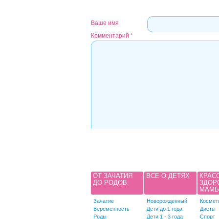
Ваше имя
Комментарий
*
ОТ ЗАЧАТИЯ
ВСЕ О ДЕТЯХ
КРАС
ДО РОДОВ
ЗДОР
МАМ
Зачатие
Новорожденный
Космет
Беременность
Дети до 1 года
Диеты
Роды
Дети 1 - 3 года
Спорт