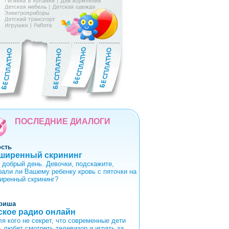
5
6
7
8
9
ПОСЛЕДНИЕ ДИАЛОГИ
ость
ширенный скрининг
 добрый день. Девочки, подскажите,
рали ли Вашему ребенку кровь с пяточки на
иренный скрининг?
риша
ское радио онлайн
ля кого не секрет, что современные дети
ь любят смотреть телевизор и играть за