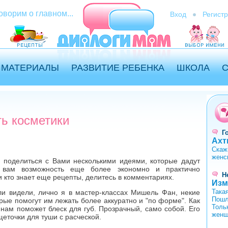
оворим о главном...
Вход
Регист
МАТЕРИАЛЫ
РАЗВИТИЕ РЕБЕНКА
ШКОЛА
ь косметики
Г
Ахт
Скаж
женс
поделиться с Вами несколькими идеями, которые дадут
 вам возможность еще более экономно и практично
Н
и кто знает еще рецепты, делитесь в комментариях.
Изм
Така
ли видели, лично я в мастер-классах Мишель Фан, некие
Пошл
рые помогут им лежать более аккуратно и "по форме". Как
Толь
нам поможет блеск для губ. Прозрачный, само собой. Его
женщ
еточки для туши с расческой.