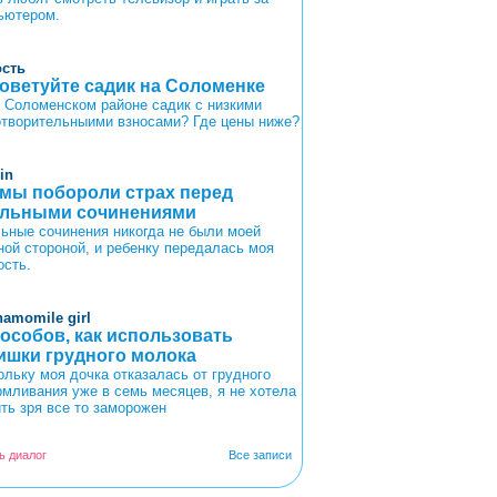
ьютером.
ость
оветуйте садик на Соломенке
в Соломенском районе садик с низкими
отворительныими взносами? Где цены ниже?
in
 мы побороли страх перед
льными сочинениями
ьные сочинения никогда не были моей
ной стороной, и ребенку передалась моя
ость.
hamomile girl
пособов, как использовать
ишки грудного молока
ольку моя дочка отказалась от грудного
рмливания уже в семь месяцев, я не хотела
ить зря все то заморожен
ь диалог
Все записи