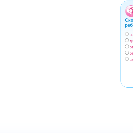
Ско
реб
в
Вар
д
о
о
с