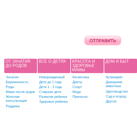
ОТ ЗАЧАТИЯ
ВСЕ О ДЕТЯХ
КРАСОТА И
ДОМ И БЫТ
ДО РОДОВ
ЗДОРОВЬЕ
МАМЫ
Зачатие
Новорожденный
Косметика
Кулинария
Беременность
Дети до 1 года
Диеты
Домашние
животные
Роды
Дети 1 - 3 года
Спорт
Цветоводство
Мама после родов
Старшие дети
Мода
Сад и огород
Женские
Развитие ребенка
Прически
консультации
Другое
Здоровье ребенка
Роддома