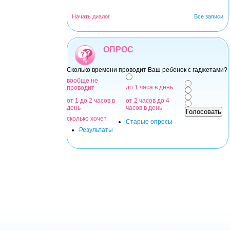
Начать диалог
Все записи
ОПРОС
Сколько времени проводит Ваш ребенок с гаджетами?
Варианты
вообще не
до 1 часа в день
проводит
от 1 до 2 часов в
от 2 часов до 4
день
часов в день
сколько хочет
Старые опросы
Результаты