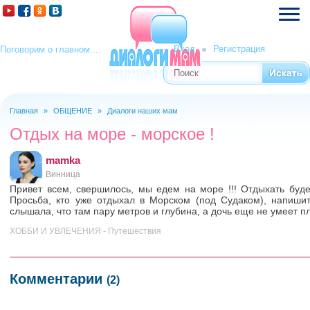
Вход
Регистрация
Поговорим о главном...
Поиск
Форма поиска
Главная
»
ОБЩЕНИЕ
»
Диалоги наших мам
Вы здесь
Отдых на море - морское !
mamka
Винница
Привет всем, свершилось, мы едем на море !!! Отдыхать буде
Просьба, кто уже отдыхал в Морском (под Судаком), напишит
слышала, что там пару метров и глубина, а дочь еще не умеет пл
ХОББИ И УВЛЕЧЕНИЯ - Путешествия
Комментарии
(2)