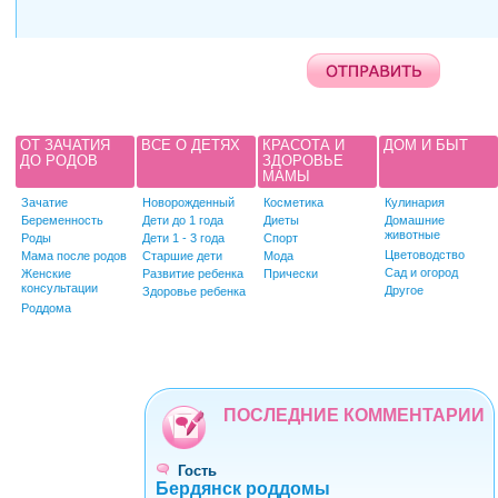
ОТ ЗАЧАТИЯ
ВСЕ О ДЕТЯХ
КРАСОТА И
ДОМ И БЫТ
ДО РОДОВ
ЗДОРОВЬЕ
МАМЫ
Зачатие
Новорожденный
Косметика
Кулинария
Беременность
Дети до 1 года
Диеты
Домашние
животные
Роды
Дети 1 - 3 года
Спорт
Цветоводство
Мама после родов
Старшие дети
Мода
Сад и огород
Женские
Развитие ребенка
Прически
консультации
Другое
Здоровье ребенка
Роддома
ПОСЛЕДНИЕ КОММЕНТАРИИ
Гость
Бердянск роддомы