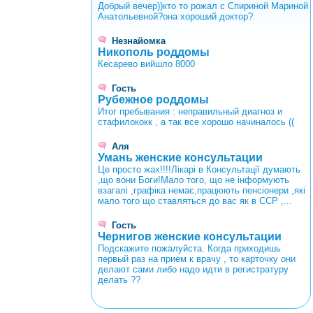
Добрый вечер))кто то рожал с Спириной Мариной
Анатольевной?она хороший доктор?
Незнайомка
Никополь роддомы
Кесарево вийшло 8000
Гость
Рубежное роддомы
Итог пребывания : неправильный диагноз и
стафилококк , а так все хорошо начиналось ((
Аля
Умань женские консультации
Це просто жах!!!!Лікарі в Консультації думають
,що вони Боги!Мало того, що не інформують
взагалі ,графіка немає,працюють пенсіонери ,які
мало того що ставляться до вас як в ССР ,...
Гость
Чернигов женские консультации
Подскажите пожалуйста. Когда приходишь
первый раз на прием к врачу , то карточку они
делают сами либо надо идти в регистратуру
делать ??