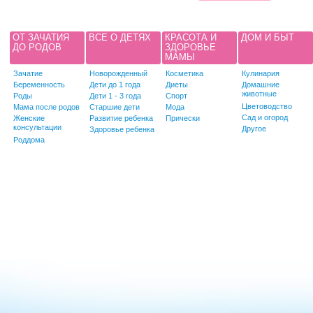
ОТ ЗАЧАТИЯ
ВСЕ О ДЕТЯХ
КРАСОТА И
ДОМ И БЫТ
ДО РОДОВ
ЗДОРОВЬЕ
МАМЫ
Зачатие
Новорожденный
Косметика
Кулинария
Беременность
Дети до 1 года
Диеты
Домашние
животные
Роды
Дети 1 - 3 года
Спорт
Цветоводство
Мама после родов
Старшие дети
Мода
Сад и огород
Женские
Развитие ребенка
Прически
консультации
Другое
Здоровье ребенка
Роддома