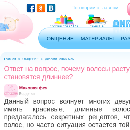
Перейти к основному содержанию
Поговорим о главном...
ОБЩЕНИЕ
МАТЕРИАЛЫ
РА
Главная
»
ОБЩЕНИЕ
»
Диалоги наших мам
Вы здесь
Ответ на вопрос, почему волосы растут
становятся длиннее?
Маковая фея
Бердичев
Данный вопрос волнует многих деву
иметь красивые, длинные воло
предлагалось секретных рецептов, ч
волос, но часто ситуация остается то