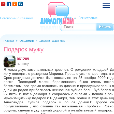
Вход
Регистрация
Поговорим о главном...
Поиск
Форма поиска
Главная
»
ОБЩЕНИЕ
»
Диалоги наших мам
Вы здесь
Подарок мужу.
061209
Винница
Я мама двух замечательных девочек. О рождении младшей Да
хочу поведать о рождении Мариши. Прошло уже четыре года, а э
Срок рождения девочки был поставлен на 25 ноября 2009 года
позже. Последний месяц беременности было очень тяжело
бегемотом, все время валялась на диване и прислушивалась к п
дней до родов прибавилась несносная зубная боль. Зуб болел на
ни пить. И вот 5 декабря я собралась с силами и пошла в бл
мужу-защитнику подарок к 6 декабря, тем более в этот день е
Александра! Купила подарок и пошла домой.В дороге о
почувствовала , что отошла так называемая «пробка». Ровн
родила, сделав мужу самый дорогой и незабываемый подарок. А