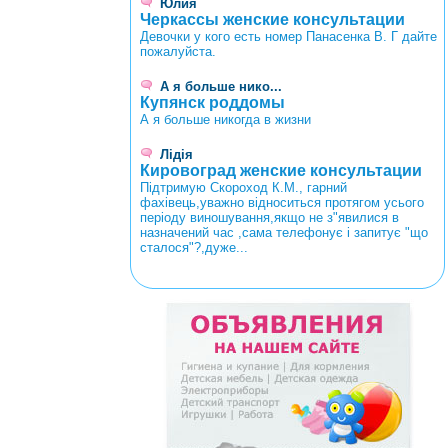
Юлия
Черкассы женские консультации
Девочки у кого есть номер Панасенка В. Г дайте
пожалуйста.
А я больше нико...
Купянск роддомы
А я больше никогда в жизни
Лідія
Кировоград женские консультации
Підтримую Скороход К.М., гарний
фахівець,уважно відноситься протягом усього
періоду виношування,якщо не з"явилися в
назначений час ,сама телефонує і запитує "що
сталося"?,дуже...
<
>