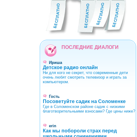
0
1
2
3
4
5
6
7
8
9
ПОСЛЕДНИЕ ДИАЛОГИ
Ириша
Детское радио онлайн
Ни для кого не секрет, что современные дети
очень любят смотреть телевизор и играть за
компьютером.
Гость
Посоветуйте садик на Соломенке
Где в Соломенском районе садик с низкими
благотворительныими взносами? Где цены ниже?
erin
Как мы побороли страх перед
школьными сочинениями