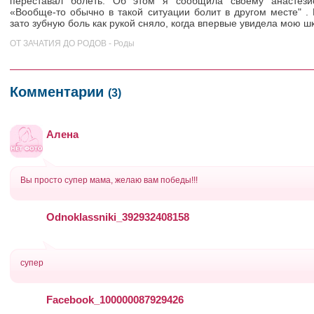
переставал болеть. Об этом я сообщила своему анастезио
«Вообще-то обычно в такой ситуации болит в другом месте" .
зато зубную боль как рукой сняло, когда впервые увидела мою ш
ОТ ЗАЧАТИЯ ДО РОДОВ - Роды
Комментарии
(3)
Алена
Вы просто супер мама, желаю вам победы!!!
Odnoklassniki_392932408158
супер
Facebook_100000087929426