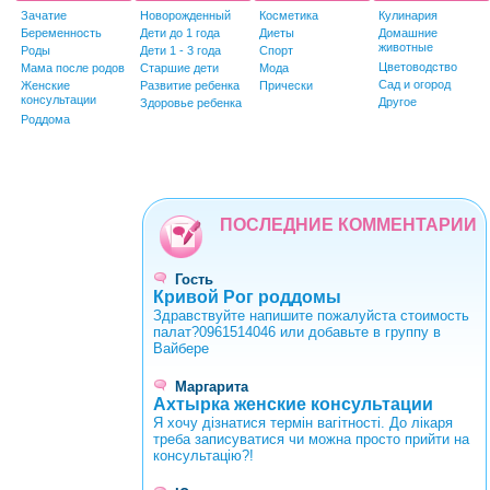
Зачатие
Новорожденный
Косметика
Кулинария
Беременность
Дети до 1 года
Диеты
Домашние
животные
Роды
Дети 1 - 3 года
Спорт
Цветоводство
Мама после родов
Старшие дети
Мода
Сад и огород
Женские
Развитие ребенка
Прически
консультации
Другое
Здоровье ребенка
Роддома
ПОСЛЕДНИЕ КОММЕНТАРИИ
Гость
Кривой Рог роддомы
Здравствуйте напишите пожалуйста стоимость
палат?0961514046 или добавьте в группу в
Вайбере
Маргарита
Ахтырка женские консультации
Я хочу дізнатися термін вагітності. До лікаря
треба записуватися чи можна просто прийти на
консультацію?!