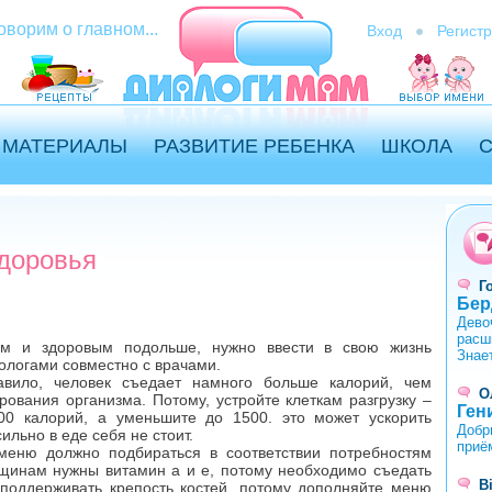
оворим о главном...
Вход
Регист
МАТЕРИАЛЫ
РАЗВИТИЕ РЕБЕНКА
ШКОЛА
здоровья
Г
Бер
Дево
расш
ым и здоровым подольше, нужно ввести в свою жизнь
Знае
ологами совместно с врачами.
авило, человек съедает намного больше калорий, чем
О
ования организма. Потому, устройте клеткам разгрузку –
Ген
0 калорий, а уменьшите до 1500. это может ускорить
Добр
ильно в еде себя не стоит.
приё
меню должно подбираться в соответствии потребностям
нщинам нужны витамин а и е, потому необходимо съедать
В
 поддерживать крепость костей, потому дополняйте меню