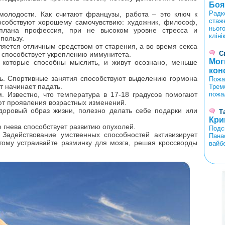
Боя
Радке
молодости. Как считают французы, работа – это ключ к
стаж
собствуют хорошему самочувствию: художник, философ,
ньог
плана профессия, при не высоком уровне стресса и
кліні
пользу.
ляется отличным средством от старения, а во время секса
С
 способствует укреплению иммунитета.
Мог
 которые способны мыслить, и живут осознано, меньше
кон
сь. Спортивные занятия способствуют выделению гормона
Пожа
т начинает падать.
Трем
. Известно, что температура в 17-18 градусов помогают
пожа
т проявления возрастных изменений.
здоровый образ жизни, полезно делать себе подарки или
Т
Кри
е гнева способствует развитию опухолей.
Подс
 Задействование умственных способностей активизирует
Пана
тому устраивайте разминку для мозга, решая кроссворды
вайб
<
>