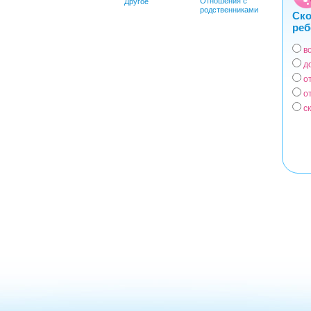
Отношения с
Другое
родственниками
Ско
реб
в
Вар
д
о
о
с