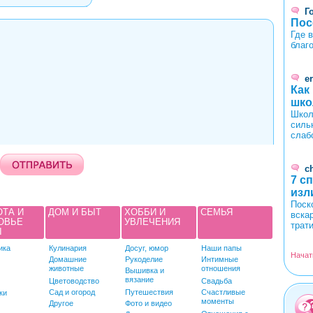
Г
Пос
Где 
благ
er
Как
шко
Школ
силь
слаб
c
7 с
изл
Поск
ОТА И
ДОМ И БЫТ
ХОББИ И
СЕМЬЯ
вска
ОВЬЕ
УВЛЕЧЕНИЯ
трат
Ы
ика
Кулинария
Досуг, юмор
Наши папы
Начат
Домашние
Рукоделие
Интимные
животные
отношения
Вышивка и
вязание
Цветоводство
Свадьба
Сад и огород
Путешествия
Счастливые
ки
моменты
Другое
Фото и видео