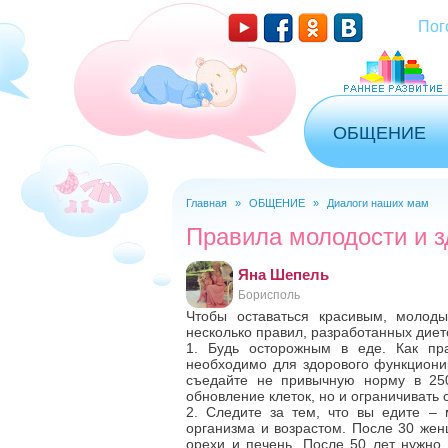
Пог
ОБЩЕНИЕ
Главная
»
ОБЩЕНИЕ
»
Диалоги наших мам
Вы здесь
Правила молодости и 
Яна Шепель
Борисполь
Чтобы оставаться красивым, молод
несколько правил, разработанных диет
1. Будь осторожным в еде. Как пр
необходимо для здорового функционир
съедайте не привычную норму в 250
обновление клеток, но и ограничивать с
2. Следите за тем, что вы едите – 
организма и возрастом. После 30 же
орехи и печень. После 50 лет нужно