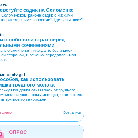
ость
оветуйте садик на Соломенке
в Соломенском районе садик с низкими
отворительныими взносами? Где цены ниже?
in
 мы побороли страх перед
льными сочинениями
ьные сочинения никогда не были моей
ной стороной, и ребенку передалась моя
ость.
hamomile girl
пособов, как использовать
ишки грудного молока
ольку моя дочка отказалась от грудного
рмливания уже в семь месяцев, я не хотела
ить зря все то заморожен
ь диалог
Все записи
ОПРОС