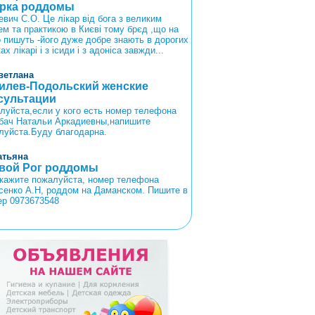
рка роддомы
вич С.О. Це лікар від бога з великим
ем та практикою в Києві тому брєд ,що на
о пишуть -його дуже добре знають в дорогих
ках лікарі і з ісиди і з адоніса завжди...
ветлана
илев-Подольский женские
сультации
луйста,если у кого есть номер телефона
бач Натальи Аркадиевны,напишите
луйста.Буду благодарна.
атьяна
вой Рог роддомы
кажите пожалуйста, номер телефона
сенко А.Н, роддом на Даманском. Пишите в
ер 0973673548