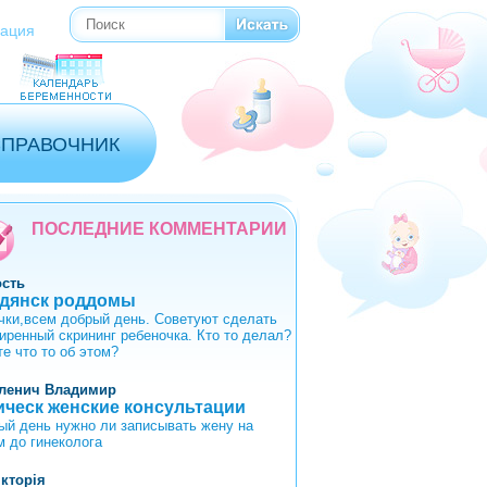
Поиск
Форма поиска
рация
СПРАВОЧНИК
ПОСЛЕДНИЕ КОММЕНТАРИИ
ость
дянск роддомы
чки,всем добрый день. Советуют сделать
иренный скрининг ребеночка. Кто то делал?
те что то об этом?
ленич Владимир
ическ женские консультации
ый день нужно ли записывать жену на
м до гинеколога
ікторія