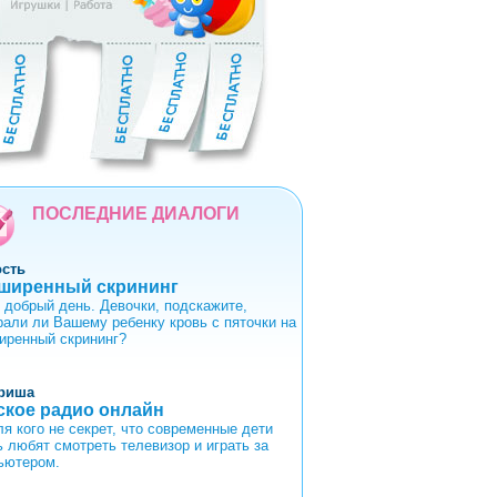
5
6
7
8
9
ПОСЛЕДНИЕ ДИАЛОГИ
ость
ширенный скрининг
 добрый день. Девочки, подскажите,
рали ли Вашему ребенку кровь с пяточки на
иренный скрининг?
риша
ское радио онлайн
ля кого не секрет, что современные дети
ь любят смотреть телевизор и играть за
ьютером.