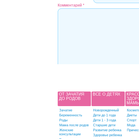
Комментарий
*
ОТ ЗАЧАТИЯ
ВСЕ О ДЕТЯХ
КРАС
ДО РОДОВ
ЗДОР
МАМ
Зачатие
Новорожденный
Космет
Беременность
Дети до 1 года
Диеты
Роды
Дети 1 - 3 года
Спорт
Мама после родов
Старшие дети
Мода
Женские
Развитие ребенка
Причес
консультации
Здоровье ребенка