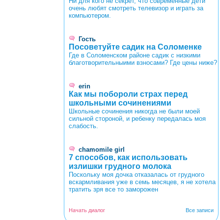
Ни для кого не секрет, что современные дети
очень любят смотреть телевизор и играть за
компьютером.
Гость
Посоветуйте садик на Соломенке
Где в Соломенском районе садик с низкими
благотворительныими взносами? Где цены ниже?
erin
Как мы побороли страх перед
школьными сочинениями
Школьные сочинения никогда не были моей
сильной стороной, и ребенку передалась моя
слабость.
chamomile girl
7 способов, как использовать
излишки грудного молока
Поскольку моя дочка отказалась от грудного
вскармливания уже в семь месяцев, я не хотела
тратить зря все то заморожен
Начать диалог
Все записи