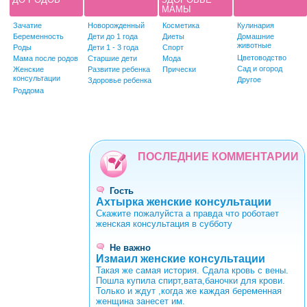
МАМЫ
Зачатие
Новорожденный
Косметика
Кулинария
Беременность
Дети до 1 года
Диеты
Домашние
животные
Роды
Дети 1 - 3 года
Спорт
Цветоводство
Мама после родов
Старшие дети
Мода
Сад и огород
Женские
Развитие ребенка
Прически
консультации
Другое
Здоровье ребенка
Роддома
ПОСЛЕДНИЕ КОММЕНТАРИИ
Гость
Ахтырка женские консультации
Скажите пожалуйста а правда что роботает
женская консультация в субботу
Не важно
Измаил женские консультации
Такая же самая история. Сдала кровь с вены.
Пошла купила спирт,вата,баночки для крови.
Только и ждут ,когда же каждая беременная
женщина занесет им.