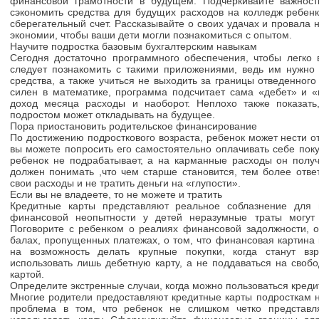
финансовой грамотности в будущем. Подчеркивайте важност
сэкономить средства для будущих расходов на колледж ребенк
сберегательный счет. Рассказывайте о своих удачах и провала
экономии, чтобы ваши дети могли познакомиться с опытом.
Научите подростка базовым бухгалтерским навыкам
Сегодня достаточно программного обеспечения, чтобы легко 
следует познакомить с такими приложениями, ведь им нужно
средства, а также учиться не выходить за границы отведенног
силен в математике, программа подсчитает сама «дебет» и «
доход месяца расходы и наоборот. Неплохо также показать
подростом может откладывать на будущее.
Пора приостановить родительское финансирование
По достижению подросткового возраста, ребенок может нести от
вы можете попросить его самостоятельно оплачивать себе пок
ребенок не подрабатывает, а на карманные расходы он получ
должен понимать ,что чем старше становится, тем более отве
свои расходы и не тратить деньги на «глупости».
Если вы не владеете, то не можете и тратить
Кредитные карты представляют реальное соблазнение для 
финансовой неопытности у детей неразумные траты могут 
Поговорите с ребенком о реалиях финансовой задолжности, о
балах, пропущенных платежах, о том, что финансовая картина
на возможность делать крупные покупки, когда станут вз
использовать лишь дебетную карту, а не поддаваться на своб
картой.
Определите экстренные случаи, когда можно пользоваться креди
Многие родители предоставляют кредитные карты подросткам 
проблема в том, что ребенок не слишком четко представл