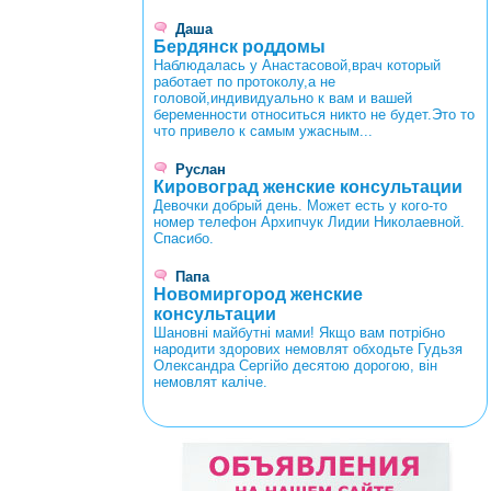
Даша
Бердянск роддомы
Наблюдалась у Анастасовой,врач который
работает по протоколу,а не
головой,индивидуально к вам и вашей
беременности относиться никто не будет.Это то
что привело к самым ужасным...
Руслан
Кировоград женские консультации
Девочки добрый день. Может есть у кого-то
номер телефон Архипчук Лидии Николаевной.
Спасибо.
Папа
Новомиргород женские
консультации
Шановні майбутні мами! Якщо вам потрібно
народити здорових немовлят обходьте Гудьзя
Олександра Сергійо десятою дорогою, він
немовлят каліче.
<
>