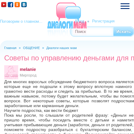
Вход
Регистрация
Поговорим о главном...
Поиск
Форма поиска
Главная
»
ОБЩЕНИЕ
»
Диалоги наших мам
Вы здесь
Советы по управлению деньгами для 
melanie
Миргород
Для многих взрослых обсуждение бюджетного вопроса является
которые еще не подошли к этому вопросу вплотную намного 
грамотно вести расходы и следить за прибылью. В то же время
важным навыком, потому будет желательным, чтобы вы помог
вопросе. Вот некоторые советы, которые позволят подростка
заработанные или карманные деньги.
Научите подростка, как вести бюджет
Пока мы росли, то слышали от родителей фразу: «Деньги не
пришло время, чтобы посидеть вместе с детьми и наметит
учитывая прибывающие деньги (заработок, деньги от родителей,
поможете подростку разобраться с бухгалтерским балансом,