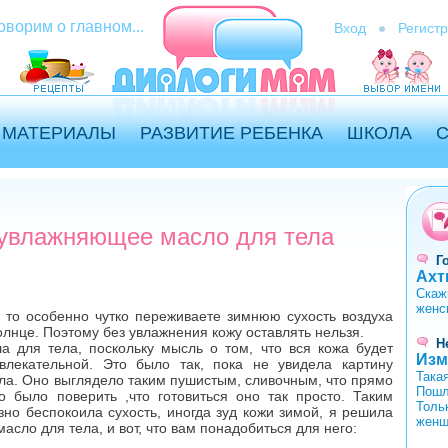
оворим о главном...
Вход
Регист
МАТЕРИАЛЫ
РАЗВИТИЕ РЕБЕНКА
ШКОЛА
 увлажняющее масло для тела
Г
Ахт
Скаж
женс
, то особенно чутко переживаете зимнюю сухость воздуха
олнце. Поэтому без увлажнения кожу оставлять нельзя.
Н
а для тела, поскольку мысль о том, что вся кожа будет
Изм
лекательной. Это было так, пока не увидела картину
Така
ла. Оно выглядело таким пушистым, сливочным, что прямо
Пошл
о было поверить ,что готовиться оно так просто. Таким
Толь
езно беспокоила сухость, иногда зуд кожи зимой, я решила
женщ
асло для тела, и вот, что вам понадобиться для него: