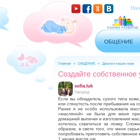
Пог
ОБЩЕНИЕ
Главная
»
ОБЩЕНИЕ
»
Диалоги наших мам
Вы здесь
Создайте собственное
sofia.luk
Ужгород
Если вы обладатель сухого типа кожи
или стянутость после пребывания на с
Ранее я не особо использовала масл
«масляной» не была для меня прив
домашней выпечки и изготовления мас
хотелось схватиться за ложку. Сложн
образом, в свете того, что меня серь
попробовать приготовить собственное м
1 чашка масла ши