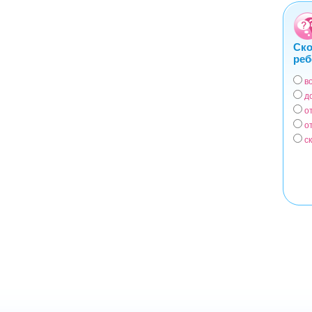
Ско
реб
в
Вар
д
о
о
с