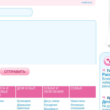
ответить
0
1
2
3
4
Г
Рас
Всем
наби
расш
ОТА И
ДОМ И БЫТ
ХОББИ И
СЕМЬЯ
ОВЬЕ
УВЛЕЧЕНИЯ
Ы
И
ика
Кулинария
Досуг, юмор
Наши папы
Дет
Домашние
Рукоделие
Интимные
Ни д
животные
отношения
Вышивка и
очен