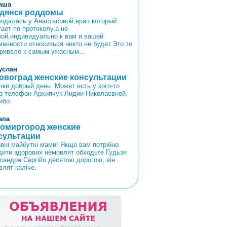
аша
дянск роддомы
юдалась у Анастасовой,врач который
ает по протоколу,а не
вой,индивидуально к вам и вашей
менности относиться никто не будет.Это то
привело к самым ужасным...
услан
овоград женские консультации
чки добрый день. Может есть у кого-то
р телефон Архипчук Лидии Николаевной.
ибо.
апа
омиргород женские
сультации
вні майбутні мами! Якщо вам потрібно
дити здорових немовлят обходьте Гудьзя
сандра Сергійо десятою дорогою, він
влят каліче.