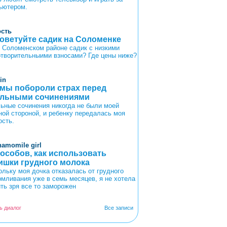
ьютером.
ость
оветуйте садик на Соломенке
в Соломенском районе садик с низкими
отворительныими взносами? Где цены ниже?
in
 мы побороли страх перед
льными сочинениями
ьные сочинения никогда не были моей
ной стороной, и ребенку передалась моя
ость.
hamomile girl
пособов, как использовать
ишки грудного молока
ольку моя дочка отказалась от грудного
рмливания уже в семь месяцев, я не хотела
ить зря все то заморожен
ь диалог
Все записи