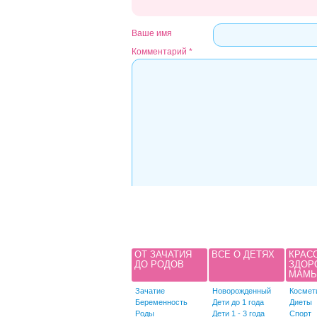
Ваше имя
Комментарий
*
ОТ ЗАЧАТИЯ
ВСЕ О ДЕТЯХ
КРАС
ДО РОДОВ
ЗДОР
МАМ
Зачатие
Новорожденный
Космет
Беременность
Дети до 1 года
Диеты
Роды
Дети 1 - 3 года
Спорт