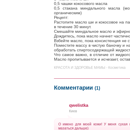
0,5 чашки кокосового масла
0,5 стакана миндального масла (м
органическим)
Рецепт:
Растопите масло ши и кокосовое на па
в течение 30 минут.
Смешайте миндальное масло и эфирное,
Дождитесь, пока масло начнет частично
Взбейте масло, пока консистенция не с
Поместите массу в чистую баночку и н
обработать спиртосодержащей жидкост
Что самое важно, в отличие от жидког
Масло пропитывается и исчезает, остав
КРАСОТА И ЗДОРОВЬЕ МАМЫ - Косметика
Комментарии
(1)
qwelistka
Киев
О имено для моей кожи! У меня сухая к
мазаться дальше)