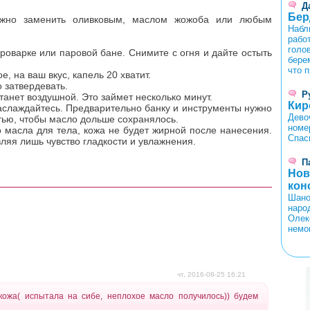
Д
Бер
ожно заменить оливковым, маслом жожоба или любым
Набл
работ
голо
роварке или паровой бане. Снимите с огня и дайте остыть
бере
что 
 на ваш вкус, капель 20 хватит.
 затвердевать.
Р
танет воздушной. Это займет несколько минут.
Кир
аслаждайтесь. Предварительно банку и инструменты нужно
Дево
ью, чтобы масло дольше сохранялось.
номе
о масла для тела, кожа не будет жирной после нанесения.
Спас
ляя лишь чувство гладкости и увлажнения.
П
Нов
кон
Шано
наро
Олек
немо
<
>
чт, 2016-08-25 16:21
ожа( испытала на сибе, неплохое масло получилось)) будем