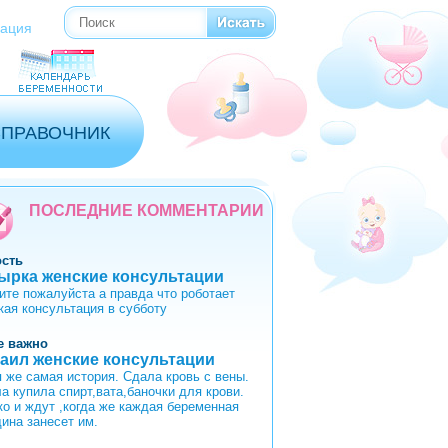
Поиск
Форма поиска
рация
СПРАВОЧНИК
ПОСЛЕДНИЕ КОММЕНТАРИИ
ость
ырка женские консультации
ите пожалуйста а правда что роботает
кая консультация в субботу
е важно
аил женские консультации
я же самая история. Сдала кровь с вены.
а купила спирт,вата,баночки для крови.
ко и ждут ,когда же каждая беременная
ина занесет им.