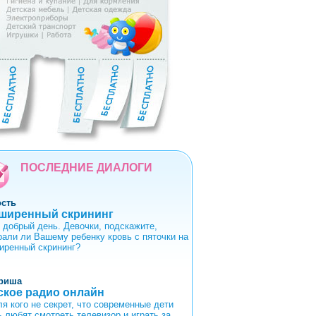
5
6
7
8
9
ПОСЛЕДНИЕ ДИАЛОГИ
ость
ширенный скрининг
 добрый день. Девочки, подскажите,
рали ли Вашему ребенку кровь с пяточки на
иренный скрининг?
риша
ское радио онлайн
ля кого не секрет, что современные дети
ь любят смотреть телевизор и играть за