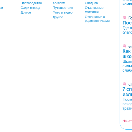
вязание
Цветоводство
Свадьба
комп
Сад и огород
Путешествия
Счастливые
ки
моменты
Другое
Фото и видео
Отношения с
Другое
Г
родственниками
Пос
Где 
благ
er
Как
шко
Школ
силь
слаб
c
7 с
изл
Поск
вска
трат
Начат