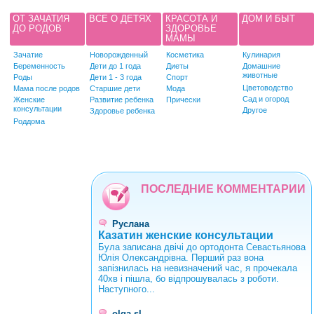
ОТ ЗАЧАТИЯ
ВСЕ О ДЕТЯХ
КРАСОТА И
ДОМ И БЫТ
ДО РОДОВ
ЗДОРОВЬЕ
МАМЫ
Зачатие
Новорожденный
Косметика
Кулинария
Беременность
Дети до 1 года
Диеты
Домашние
животные
Роды
Дети 1 - 3 года
Спорт
Цветоводство
Мама после родов
Старшие дети
Мода
Сад и огород
Женские
Развитие ребенка
Прически
консультации
Другое
Здоровье ребенка
Роддома
ПОСЛЕДНИЕ КОММЕНТАРИИ
Руслана
Казатин женские консультации
Була записана двічі до ортодонта Севастьянова
Юлія Олександрівна. Перший раз вона
запізнилась на невизначений час, я прочекала
40хв і пішла, бо відпрошувалась з роботи.
Наступного...
olga-sl