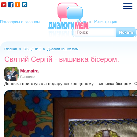
Вход
Регистрация
Поговорим о главном...
Поиск
Форма поиска
Главная
»
ОБЩЕНИЕ
»
Диалоги наших мам
Вы здесь
Святий Сергій - вишивка бісером.
Mamaira
Винница
Донечка приготувала подарунок хрещеному - вишивка бісером "С