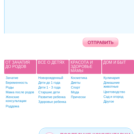
ОТ ЗАЧАТИЯ
ВСЕ О ДЕТЯХ
КРАСОТА И
ДОМ И БЫТ
ДО РОДОВ
ЗДОРОВЬЕ
МАМЫ
Зачатие
Новорожденный
Косметика
Кулинария
Беременность
Дети до 1 года
Диеты
Домашние
животные
Роды
Дети 1 - 3 года
Спорт
Цветоводство
Мама после родов
Старшие дети
Мода
Сад и огород
Женские
Развитие ребенка
Прически
консультации
Другое
Здоровье ребенка
Роддома