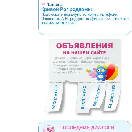
Татьяна
Кривой Рог роддомы
Подскажите пожалуйста, номер телефона
Панасенко А.Н, роддом на Даманском. Пишите в
вайбер 0973673548
<
>
0
1
2
3
4
5
6
7
8
9
ПОСЛЕДНИЕ ДИАЛОГИ