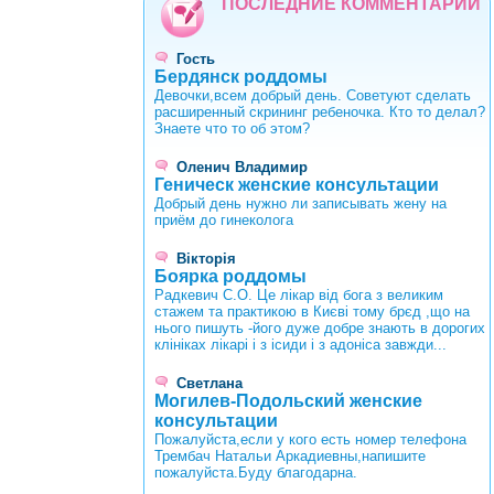
ПОСЛЕДНИЕ КОММЕНТАРИИ
Гость
Бердянск роддомы
Девочки,всем добрый день. Советуют сделать
расширенный скрининг ребеночка. Кто то делал?
Знаете что то об этом?
Оленич Владимир
Геническ женские консультации
Добрый день нужно ли записывать жену на
приём до гинеколога
Вікторія
Боярка роддомы
Радкевич С.О. Це лікар від бога з великим
стажем та практикою в Києві тому брєд ,що на
нього пишуть -його дуже добре знають в дорогих
клініках лікарі і з ісиди і з адоніса завжди...
Светлана
Могилев-Подольский женские
консультации
Пожалуйста,если у кого есть номер телефона
Трембач Натальи Аркадиевны,напишите
пожалуйста.Буду благодарна.