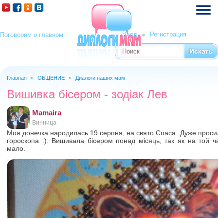
Вход
Регистрация
Поговорим о главном...
Поиск
Форма поиска
Главная
»
ОБЩЕНИЕ
»
Диалоги наших мам
Вы здесь
Вишивка бісером - зодіак Лев
Mamaira
Винница
Моя донечка народилась 19 серпня, на свято Спаса. Дуже просила
гороскопа :). Вишивала бісером понад місяць, так як на той ч
мало.