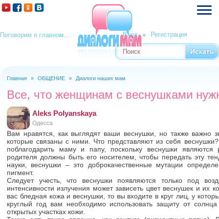
Вход
Регистрация
Поговорим о главном...
Поиск
Форма поиска
Главная
»
ОБЩЕНИЕ
»
Диалоги наших мам
Вы здесь
Все, что женщинам с веснушками нуж
Aleks Polyanskaya
Одесса
Вам нравятся, как выглядят ваши веснушки, но также важно з
которые связаны с ними. Что представляют из себя веснушки?
поблагодарить маму и папу, поскольку веснушки являются
родителя должны быть его носителем, чтобы передать эту тен
науки, веснушки – это доброкачественные мутации определе
пигмент.
Следует учесть, что веснушки появляются только под возд
интенсивности излучения может зависеть цвет веснушек и их ко
вас бледная кожа и веснушки, то вы входите в круг лиц, у котор
круглый год вам необходимо использовать защиту от солнц
открытых участках кожи.