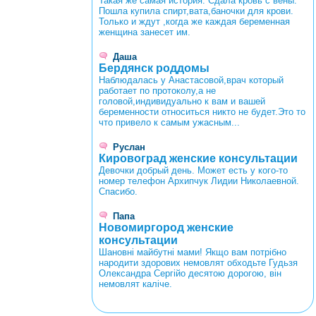
Такая же самая история. Сдала кровь с вены.
Пошла купила спирт,вата,баночки для крови.
Только и ждут ,когда же каждая беременная
женщина занесет им.
Даша
Бердянск роддомы
Наблюдалась у Анастасовой,врач который
работает по протоколу,а не
головой,индивидуально к вам и вашей
беременности относиться никто не будет.Это то
что привело к самым ужасным...
Руслан
Кировоград женские консультации
Девочки добрый день. Может есть у кого-то
номер телефон Архипчук Лидии Николаевной.
Спасибо.
Папа
Новомиргород женские
консультации
Шановні майбутні мами! Якщо вам потрібно
народити здорових немовлят обходьте Гудьзя
Олександра Сергійо десятою дорогою, він
немовлят каліче.