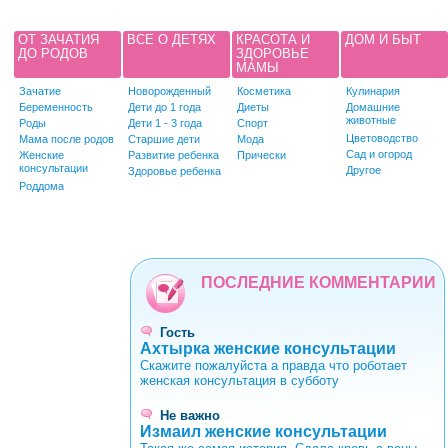
ОТ ЗАЧАТИЯ
ВСЕ О ДЕТЯХ
КРАСОТА И
ДОМ И БЫТ
ДО РОДОВ
ЗДОРОВЬЕ
МАМЫ
Зачатие
Новорожденный
Косметика
Кулинария
Беременность
Дети до 1 года
Диеты
Домашние
животные
Роды
Дети 1 - 3 года
Спорт
Цветоводство
Мама после родов
Старшие дети
Мода
Сад и огород
Женские
Развитие ребенка
Прически
консультации
Другое
Здоровье ребенка
Роддома
ПОСЛЕДНИЕ КОММЕНТАРИИ
Гость
Ахтырка женские консультации
Скажите пожалуйста а правда что роботает
женская консультация в субботу
Не важно
Измаил женские консультации