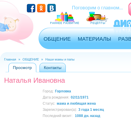
Перейти к основному содержанию
Поговорим о главном...
ОБЩЕНИЕ
МАТЕРИАЛЫ
РАЗ
Главная
»
ОБЩЕНИЕ
»
Наши мамы и папы
Вы здесь
Просмотр
(активная вкладка)
Контакты
Главные вкладки
Наталья Ивановна
Город:
Горловка
Дата рождения:
02/11/1971
Статус:
мама и любящая жена
Зарегистрирован(а):
3 года 1 месяц
Последний визит:
1088 дн. назад