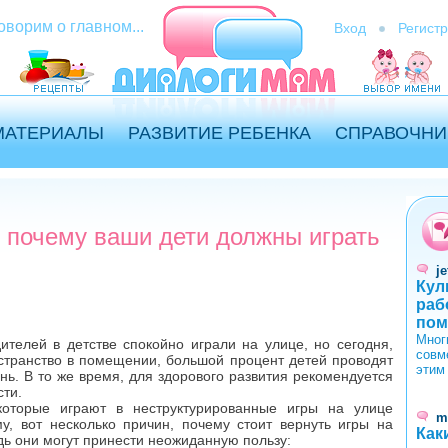
оворим о главном...
Вход
Регист
МАТЕРИАЛЫ
РАЗВИТИЕ РЕБЕНКА
СПРАВОЧНИ
 почему ваши дети должны играть
je
Кул
раб
пом
Мног
ителей в детстве спокойно играли на улице, но сегодня,
совм
остранство в помещении, большой процент детей проводят
этим
ень. В то же время, для здорового развития рекомендуется
сти.
которые играют в неструктурированные игры на улице
m
у, вот несколько причин, почему стоит вернуть игры на
Как
дь они могут принести неожиданную пользу: