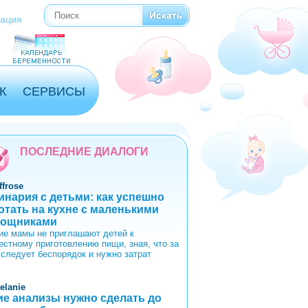
Поиск
Форма поиска
рация
К
СЕРВИСЫ
ПОСЛЕДНИЕ ДИАЛОГИ
ffrose
инария с детьми: как успешно
отать на кухне с маленькими
ощниками
ие мамы не приглашают детей к
естному приготовлению пищи, зная, что за
 следует беспорядок и нужно затрат
elanie
ие анализы нужно сделать до