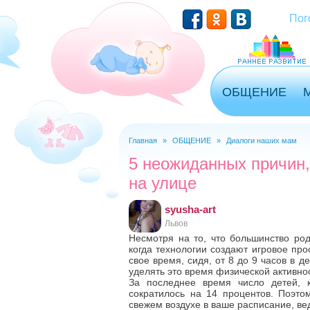
Перейти к основному содержанию
Пог
ОБЩЕНИЕ
Главная
»
ОБЩЕНИЕ
»
Диалоги наших мам
Вы здесь
5 неожиданных причин,
на улице
syusha-art
Львов
Несмотря на то, что большинство род
когда технологии создают игровое пр
свое время, сидя, от 8 до 9 часов в д
уделять это время физической активно
За последнее время число детей, 
сократилось на 14 процентов. Поэтом
свежем воздухе в ваше расписание, ве