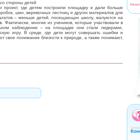
 со стороны детей
Начат
и проект, где детям построили площадку и дали больше
робок, шин, веревочных лестниц и других материалов для
льтатов – меньше детей, посещающих школу, жалуются на
<
>
в. Фактически, многие из учеников, которые участвовали в
льном наблюдении – на площадке они стали лидерами,
ескую игру. В среде, где дети могут совершать ошибки и
ют свое понимание близости к природе, а также понимают,
0
1
2
3
4
17/06/
Кон