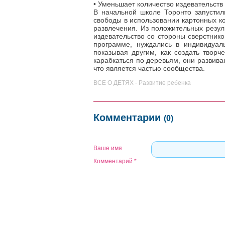
• Уменьшает количество издевательств
В начальной школе Торонто запустил
свободы в использовании картонных ко
развлечения. Из положительных резу
издевательство со стороны сверстнико
программе, нуждались в индивидуа
показывая другим, как создать творч
карабкаться по деревьям, они развива
что является частью сообщества.
ВСЕ О ДЕТЯХ - Развитие ребенка
Комментарии
(0)
Ваше имя
Комментарий
*