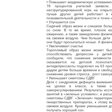
• Повышают академическую успеваемо
78 процентов учителей заявили,
неструктурированной игре на откры
лучше других детей работают в к
познавательной деятельности и точно 
• Улучшается сон
Сидячий образ жизни и слишком боль
со сном. В то же время, плохое кач
ожирению, а также замедлению физичес
на свежем воздухе. Чем больше дети 
они будут просыпаться ночью. А физич
• Увеличивает счастье
Торопливый образ жизни может быт
способствовать депрессии у детей
сообщили, что снижение активности
сказывается на детской психопа
антидепрессанты подскочил на 63 проц
дадим детям больше времени и свободу
снижению уровня стресса , рост самоу
• Уменьшает симптомы СДВГ
Дети с синдромом дефицита внимания
на уроках в классе, а также о
саморегулированием. Результаты иссл
занятий в «зеленых условиях», и рас
симптомы СДВГ. «Зеленая» территория
лекарственных препаратах, к этому 
свежем воздухе. Кроме уменьшения доз
получать хороший сон.