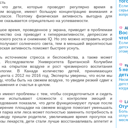
тог
сть
Если
 что дети, которые проводят регулярно время в
серь
том воздухе, имеют большую концентрацию внимания и
вопр
лассе. Поэтому физическая активность выгодна для
не сказывается отрицательно на успеваемости.
A
шое время, проведенное у экрана, приводит в проблемам
Вос
ество сна приводит к гиперреактивности, депрессии и
что
кого роста и снижению IQ. Но это можно исправить игрой
Если
получают солнечного света, тем в меньшей вероятностью
детск
еская активность поможет быстрее уснуть.
этом
ь источником стресса и беспокойства, а также может
. Исследователи Университета Британской Колумбии
s
 на открытом воздухе и рост чрезмерного воспитания
5 н
тологии. В Канаде количество детей, принимающих
дет
ента с 2012 по 2016 год. Эксперты уверены, что если мы
Несм
, чтобы быть на свежем воздухе, то увидим резкий сдвиг к
детст
важения и счастья в целом.
когд
 имеют проблемы с тем, чтобы сосредоточиться и сидеть
ни испытывают сложности с контролем эмоций и
L
едования показали, что дети функционируют лучше после
Оту
ширение площадки на свежем воздухе помогает уменьшать
Боль
 парка или леса может полностью заменить потребность в
отлу
выводу пришли родители, увеличившие время прогулок на
меся
ы лекарств, дети стали лучше восстанавливать аппетит и