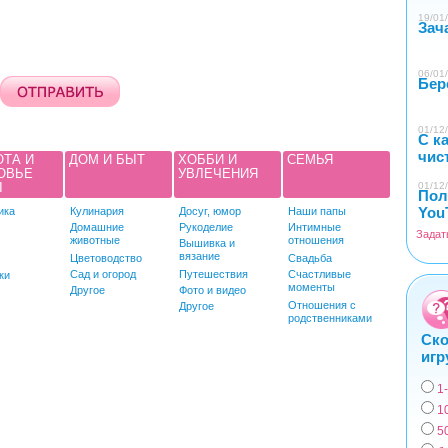
19/01/
Зач
06/01/
Бер
01/12/
С к
чис
ОТА И
ДОМ И БЫТ
ХОББИ И
СЕМЬЯ
ОВЬЕ
УВЛЕЧЕНИЯ
Ы
01/12/
Пол
You
ика
Кулинария
Досуг, юмор
Наши папы
Домашние
Рукоделие
Интимные
Задат
животные
отношения
Вышивка и
вязание
Цветоводство
Свадьба
Сад и огород
Путешествия
Счастливые
ки
моменты
Другое
Фото и видео
Отношения с
Другое
родственниками
Ско
игр
1
Вар
1
5