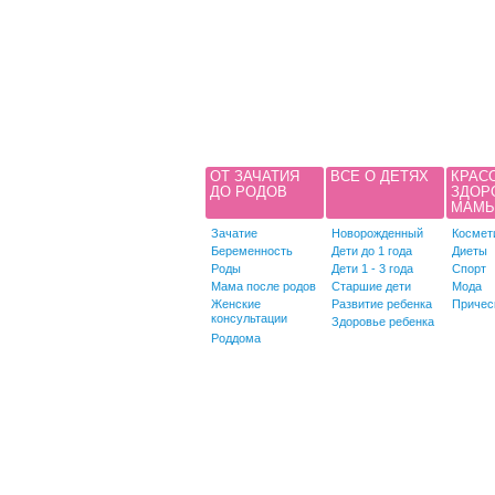
ОТ ЗАЧАТИЯ
ВСЕ О ДЕТЯХ
КРАС
ДО РОДОВ
ЗДОР
МАМ
Зачатие
Новорожденный
Космет
Беременность
Дети до 1 года
Диеты
Роды
Дети 1 - 3 года
Спорт
Мама после родов
Старшие дети
Мода
Женские
Развитие ребенка
Причес
консультации
Здоровье ребенка
Роддома