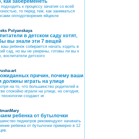
о, как забеременеть
 подходить к процессу зачатия со всей
езностью, то перед тем, как заниматься
осами оплодотворения яйцекле
leks Polyanskaya
питатели в детском саду хотят,
бы вы знали эти 7 вещей
 ваш ребенок собирается начать ходить в
ий сад, но вы не уверены, готовы ли вы к
у, воспитатели детского
yusha-art
еожиданных причин, почему ваши
и должны играть на улице
отря на то, что большинство родителей в
ве спокойно играли на улице, но сегодня,
а технологии создают иг
itmanMary
чаем ребенка от бутылочки
шинство педиатров рекомендуют начинать
чение ребенка от бутылочки примерно в 12
цев.