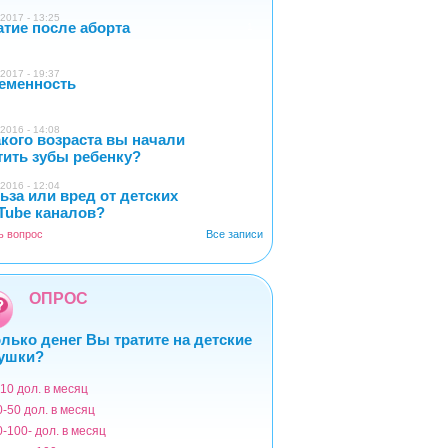
2017 - 13:25
атие после аборта
1
2017 - 19:37
еменность
0
2016 - 14:08
акого возраста вы начали
5
тить зубы ребенку?
2016 - 12:04
ьза или вред от детских
2
Tube каналов?
ь вопрос
Все записи
ОПРОС
лько денег Вы тратите на детские
ушки?
-10 дол. в месяц
ианты
0-50 дол. в месяц
0-100- дол. в месяц