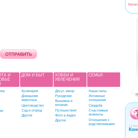
Начат
<
>
ОТА И
ДОМ И БЫТ
ХОББИ И
СЕМЬЯ
ОВЬЕ
УВЛЕЧЕНИЯ
Ы
ика
Кулинария
Досуг, юмор
Наши папы
Домашние
Рукоделие
Интимные
животные
отношения
Вышивка и
0
1
2
3
4
вязание
Цветоводство
Свадьба
Сад и огород
Путешествия
Счастливые
ки
моменты
Другое
Фото и видео
Отношения с
Другое
родственниками
17/06/
Кон