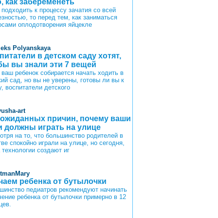
о, как забеременеть
 подходить к процессу зачатия со всей
езностью, то перед тем, как заниматься
осами оплодотворения яйцекле
leks Polyanskaya
питатели в детском саду хотят,
бы вы знали эти 7 вещей
 ваш ребенок собирается начать ходить в
ий сад, но вы не уверены, готовы ли вы к
у, воспитатели детского
yusha-art
еожиданных причин, почему ваши
и должны играть на улице
отря на то, что большинство родителей в
ве спокойно играли на улице, но сегодня,
а технологии создают иг
itmanMary
чаем ребенка от бутылочки
шинство педиатров рекомендуют начинать
чение ребенка от бутылочки примерно в 12
цев.