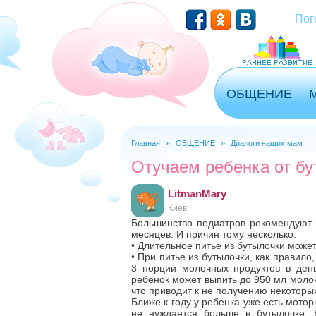
Перейти к основному содержанию
Пог
ОБЩЕНИЕ
Главная
»
ОБЩЕНИЕ
»
Диалоги наших мам
Вы здесь
Отучаем ребенка от бу
LitmanMary
Киев
Большинство педиатров рекомендуют 
месяцев. И причин тому несколько:
• Длительное питье из бутылочки может
• При питье из бутылочки, как правил
3 порции молочных продуктов в день
ребенок может выпить до 950 мл молока
что приводит к не получению некоторы
Ближе к году у ребенка уже есть моторн
не нуждается больше в бутылочке. 