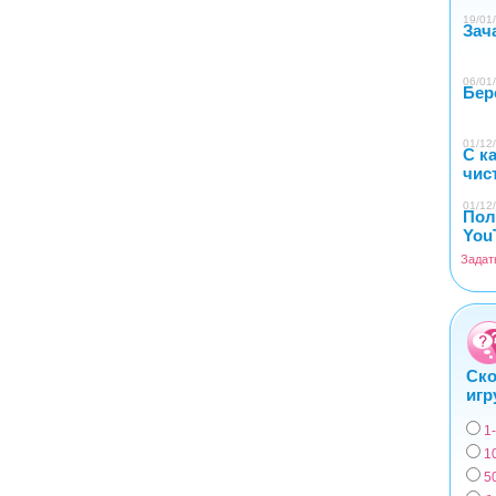
19/01/
Зач
06/01/
Бер
01/12/
С к
чис
01/12/
Пол
You
Задат
Ско
игр
1
Вар
1
5