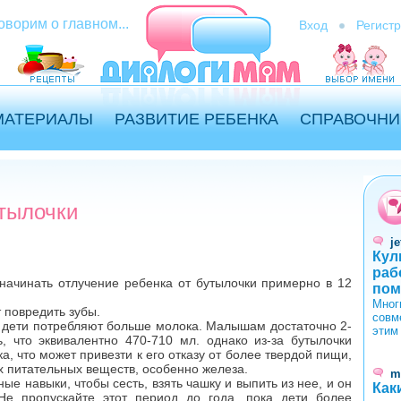
оворим о главном...
Вход
Регист
МАТЕРИАЛЫ
РАЗВИТИЕ РЕБЕНКА
СПРАВОЧНИ
тылочки
je
Кул
раб
начинать отлучение ребенка от бутылочки примерно в 12
пом
Мног
 повредить зубы.
совм
о, дети потребляют больше молока. Малышам достаточно 2-
этим
, что эквивалентно 470-710 мл. однако из-за бутылочки
, что может привезти к его отказу от более твердой пищи,
х питательных веществ, особенно железа.
m
ые навыки, чтобы сесть, взять чашку и выпить из нее, и он
Как
Не пропускайте этот период до года, пока дети более