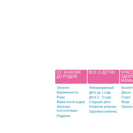
ОТ ЗАЧАТИЯ
ВСЕ О ДЕТЯХ
КРАС
ДО РОДОВ
ЗДОР
МАМ
Зачатие
Новорожденный
Космет
Беременность
Дети до 1 года
Диеты
Роды
Дети 1 - 3 года
Спорт
Мама после родов
Старшие дети
Мода
Женские
Развитие ребенка
Причес
консультации
Здоровье ребенка
Роддома