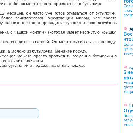
тог
аче, ребенок может крепко привязаться в бутылочке.
Если
серь
2 месяцев, он часто уже готов отказаться от бутылочки.
вопр
к более заинтересован окружающим миром, чем просто
у начните поэтапно проводить отучение и воспользуйтесь
A
енка с чашкой «сиппи» (которая имеет изогнутую крышку,
Вос
что
пока находится в ванной. Он может выливать из нее воду,
Если
детск
шки, а молоко из бутылочки. Меняйте посуду.
этом
 месяцев можете просто пропустить введение бутылочки в
 начать пить их чашки.
ъем бутылочки и подавая напитки в чашках.
s
5 н
дет
Несм
детст
когд
L
Оту
Боль
отлу
меся