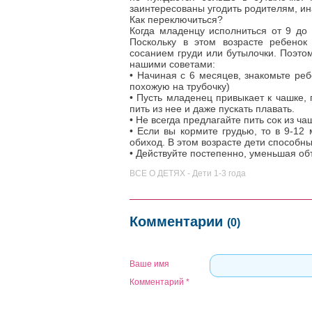
заинтересованы угодить родителям, ин
Как переключиться?
Когда младенцу исполниться от 9 до 1
Поскольку в этом возрасте ребено
сосанием груди или бутылочки. Поэтом
нашими советами:
• Начиная с 6 месяцев, знакомьте реб
похожую на трубочку)
• Пусть младенец привыкает к чашке, 
пить из нее и даже пускать плавать.
• Не всегда предлагайте пить сок из ча
• Если вы кормите грудью, то в 9-12
обиход. В этом возрасте дети способны
• Действуйте постепенно, уменьшая об
ВСЕ О ДЕТЯХ - Дети 1-3 года
Комментарии
(0)
Ваше имя
Комментарий
*