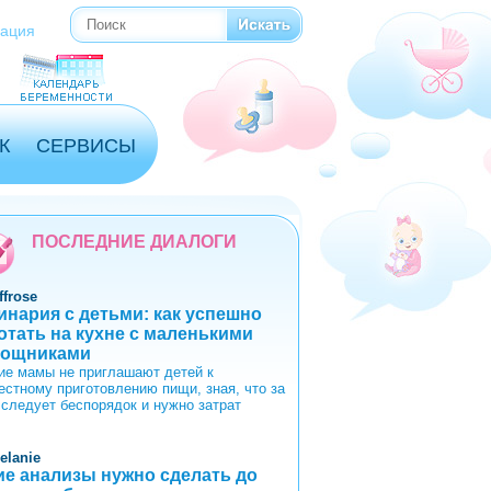
Поиск
Форма поиска
рация
К
СЕРВИСЫ
ПОСЛЕДНИЕ ДИАЛОГИ
ffrose
инария с детьми: как успешно
отать на кухне с маленькими
ощниками
ие мамы не приглашают детей к
естному приготовлению пищи, зная, что за
 следует беспорядок и нужно затрат
elanie
ие анализы нужно сделать до