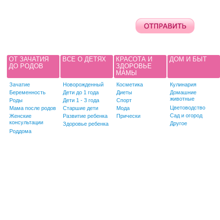
ОТ ЗАЧАТИЯ
ВСЕ О ДЕТЯХ
КРАСОТА И
ДОМ И БЫТ
ДО РОДОВ
ЗДОРОВЬЕ
МАМЫ
Зачатие
Новорожденный
Косметика
Кулинария
Беременность
Дети до 1 года
Диеты
Домашние
животные
Роды
Дети 1 - 3 года
Спорт
Цветоводство
Мама после родов
Старшие дети
Мода
Сад и огород
Женские
Развитие ребенка
Прически
консультации
Другое
Здоровье ребенка
Роддома