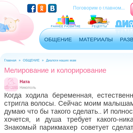
Перейти к основному содержанию
Поговорим о главном...
ОБЩЕНИЕ
МАТЕРИАЛЫ
РАЗ
Главная
»
ОБЩЕНИЕ
»
Диалоги наших мам
Вы здесь
Мелирование и колорирование
Ната
Никополь
Когда ходила беременная, естествен
стригла волосы. Сейчас моим малышам
думаю что бы такого сделать.. И полно
хочется, и душа требует какого-ника
Знакомый парикмахер советует сделат