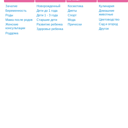
Зачатие
Новорожденный
Косметика
Кулинария
Беременность
Дети до 1 года
Диеты
Домашние
животные
Роды
Дети 1 - 3 года
Спорт
Цветоводство
Мама после родов
Старшие дети
Мода
Сад и огород
Женские
Развитие ребенка
Прически
консультации
Другое
Здоровье ребенка
Роддома