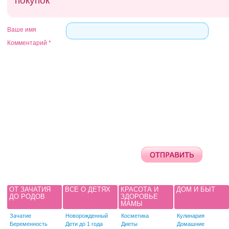
покупок
Ваше имя
Комментарий
*
ОТ ЗАЧАТИЯ
ВСЕ О ДЕТЯХ
КРАСОТА И
ДОМ И БЫТ
ДО РОДОВ
ЗДОРОВЬЕ
МАМЫ
Зачатие
Новорожденный
Косметика
Кулинария
Беременность
Дети до 1 года
Диеты
Домашние