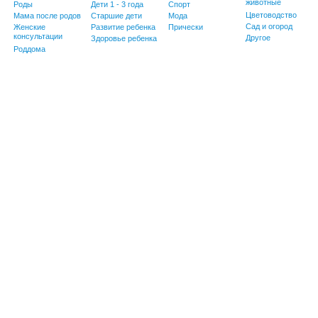
животные
Роды
Дети 1 - 3 года
Спорт
Цветоводство
Мама после родов
Старшие дети
Мода
Сад и огород
Женские
Развитие ребенка
Прически
консультации
Другое
Здоровье ребенка
Роддома