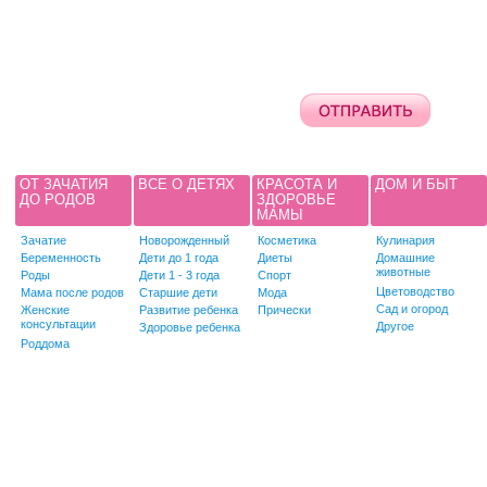
ОТ ЗАЧАТИЯ
ВСЕ О ДЕТЯХ
КРАСОТА И
ДОМ И БЫТ
ДО РОДОВ
ЗДОРОВЬЕ
МАМЫ
Зачатие
Новорожденный
Косметика
Кулинария
Беременность
Дети до 1 года
Диеты
Домашние
животные
Роды
Дети 1 - 3 года
Спорт
Цветоводство
Мама после родов
Старшие дети
Мода
Сад и огород
Женские
Развитие ребенка
Прически
консультации
Другое
Здоровье ребенка
Роддома