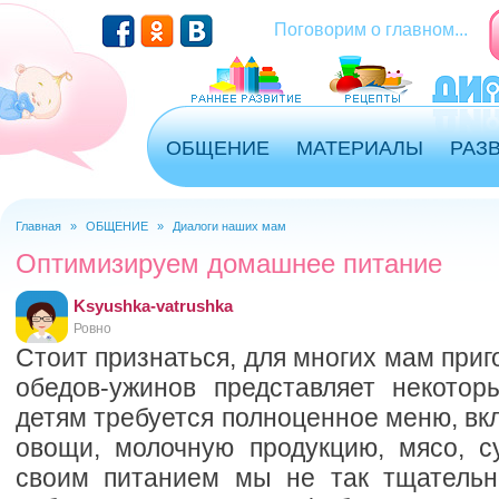
Перейти к основному содержанию
Поговорим о главном...
ОБЩЕНИЕ
МАТЕРИАЛЫ
РАЗ
Главная
»
ОБЩЕНИЕ
»
Диалоги наших мам
Вы здесь
Оптимизируем домашнее питание
Ksyushka-vatrushka
Ровно
Стоит признаться, для многих мам при
обедов-ужинов представляет некотор
детям требуется полноценное меню, в
овощи, молочную продукцию, мясо, су
своим питанием мы не так тщательн