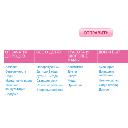
ОТ ЗАЧАТИЯ
ВСЕ О ДЕТЯХ
КРАСОТА И
ДОМ И БЫТ
ДО РОДОВ
ЗДОРОВЬЕ
МАМЫ
Зачатие
Новорожденный
Косметика
Кулинария
Беременность
Дети до 1 года
Диеты
Домашние
животные
Роды
Дети 1 - 3 года
Спорт
Цветоводство
Мама после родов
Старшие дети
Мода
Сад и огород
Женские
Развитие ребенка
Прически
консультации
Другое
Здоровье ребенка
Роддома