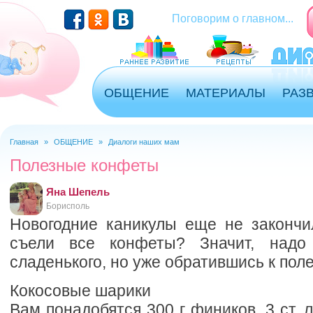
Перейти к основному содержанию
Поговорим о главном...
ОБЩЕНИЕ
МАТЕРИАЛЫ
РАЗ
Главная
»
ОБЩЕНИЕ
»
Диалоги наших мам
Вы здесь
Полезные конфеты
Яна Шепель
Борисполь
Новогодние каникулы еще не закончи
съели все конфеты? Значит, надо
сладенького, но уже обратившись к пол
Кокосовые шарики
Вам понадобятся 300 г фиников, 3 ст. 