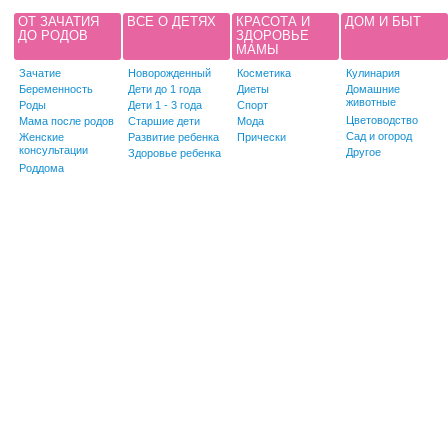
ОТ ЗАЧАТИЯ
ВСЕ О ДЕТЯХ
КРАСОТА И
ДОМ И БЫТ
ДО РОДОВ
ЗДОРОВЬЕ
МАМЫ
Зачатие
Новорожденный
Косметика
Кулинария
Беременность
Дети до 1 года
Диеты
Домашние
животные
Роды
Дети 1 - 3 года
Спорт
Цветоводство
Мама после родов
Старшие дети
Мода
Сад и огород
Женские
Развитие ребенка
Прически
консультации
Другое
Здоровье ребенка
Роддома