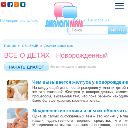
Вход
Регистрация
Поговорим о главном...
Поиск
Форма поиска
Главная
»
ОБЩЕНИЕ
»
Диалоги наших мам
Вы здесь
ВСЕ О ДЕТЯХ - Новорожденный
без регистрации и авторизации
Чем вызывается желтуха у новорожден
На следующий день после рождения у многих детей м
же это связано? Желтуха у новорожденных являет
процессом, вызванная тем, что пока ребенок находилс
было больше красных кровяных клет...
Младенческие колики и чем их облегчить
Одна из самых обсуждаемых тем – это колики у млад
нашли единственного верного средства, что 
Младенческая колика появляется внезапно, в основ