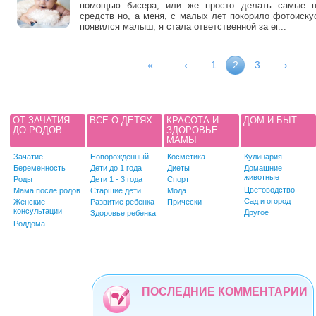
помощью бисера, или же просто делать самые 
средств но, а меня, с малых лет покорило фотоискус
появился малыш, я стала ответственной за ег...
Страницы
«
‹
1
2
3
›
ОТ ЗАЧАТИЯ
ВСЕ О ДЕТЯХ
КРАСОТА И
ДОМ И БЫТ
ДО РОДОВ
ЗДОРОВЬЕ
МАМЫ
Зачатие
Новорожденный
Косметика
Кулинария
Беременность
Дети до 1 года
Диеты
Домашние
животные
Роды
Дети 1 - 3 года
Спорт
Цветоводство
Мама после родов
Старшие дети
Мода
Сад и огород
Женские
Развитие ребенка
Прически
консультации
Другое
Здоровье ребенка
Роддома
ПОСЛЕДНИЕ КОММЕНТАРИИ