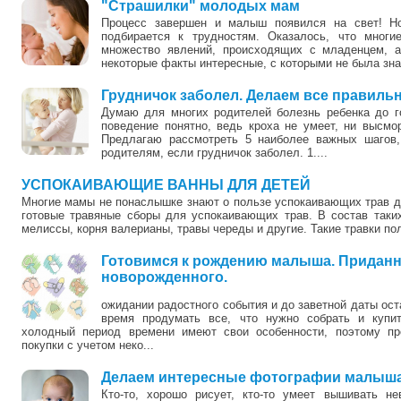
"Страшилки" молодых мам
Процесс завершен и малыш появился на свет! Н
подбирается к трудностям. Оказалось, что мног
множество явлений, происходящих с младенцем, а
некоторые факты интересные, с которыми не была зна.
Грудничок заболел. Делаем все правильн
Думаю для многих родителей болезнь ребенка до го
поведение понятно, ведь кроха не умеет, ни высмор
Предлагаю рассмотреть 5 наиболее важных шагов,
родителям, если грудничок заболел. 1....
0
УСПОКАИВАЮЩИЕ ВАННЫ ДЛЯ ДЕТЕЙ
Многие мамы не понаслышке знают о пользе успокаивающих трав д
готовые травяные сборы для успокаивающих трав. В состав таких
мелиссы, корня валерианы, травы череды и другие. Такие травки пол
Готовимся к рождению малыша. Приданн
новорожденного.
ожидании радостного события и до заветной даты ост
время продумать все, что нужно собрать и куп
холодный период времени имеют свои особенности, поэтому п
покупки с учетом неко...
Делаем интересные фотографии малыша
Кто-то, хорошо рисует, кто-то умеет вышивать н