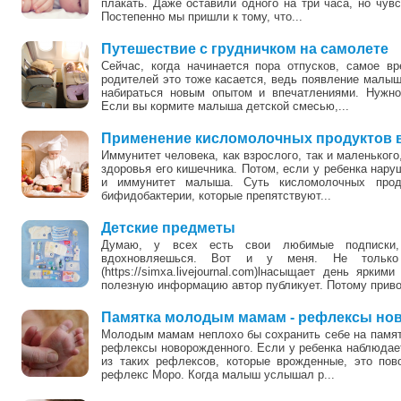
плакать. Даже оставили одного на три часа, но чувс
Постепенно мы пришли к тому, что...
Путешествие с грудничком на самолете
Сейчас, когда начинается пора отпусков, самое 
родителей это тоже касается, ведь появление малыша
набираться новым опытом и впечатлениями. Нужно
Если вы кормите малыша детской смесью,...
Применение кисломолочных продуктов в
Иммунитет человека, как взрослого, так и маленького
здоровья его кишечника. Потом, если у ребенка нару
и иммунитет малыша. Суть кисломолочных прод
бифидобактерии, которые препятствуют...
0
Детские предметы
Думаю, у всех есть свои любимые подписки, 
вдохновляешься. Вот и у меня. Не толь
(https://simxa.livejournal.com)lнасыщает день ярки
полезную информацию автор публикует. Потому приво
Памятка молодым мамам - рефлексы но
Молодым мамам неплохо бы сохранить себе на памят
рефлексы новорожденного. Если у ребенка наблюдает
из таких рефлексов, которые врожденные, это пово
рефлекс Моро. Когда малыш услышал р...
0