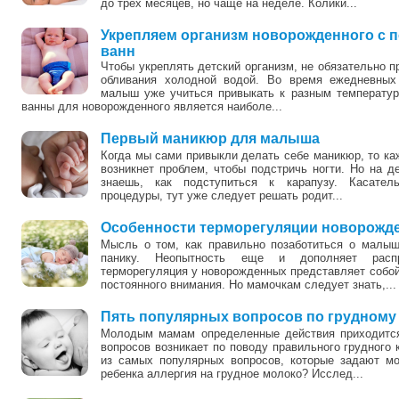
до трех месяцев, но чаще на неделе. Колики...
Укрепляем организм новорожденного с
ванн
Чтобы укреплять детский организм, не обязательно 
обливания холодной водой. Во время ежедневных 
малыш уже учиться привыкать к разным температу
ванны для новорожденного является наиболе...
1
Первый маникюр для малыша
Когда мы сами привыкли делать себе маникюр, то каж
возникнет проблем, чтобы подстричь ногти. Но на д
знаешь, как подступиться к карапузу. Касате
процедуры, тут уже следует решать родит...
Особенности терморегуляции новорожд
Мысль о том, как правильно позаботиться о малы
панику. Неопытность еще и дополняет распр
терморегуляция у новорожденных представляет собой
постоянного внимания. Но мамочкам следует знать,...
Пять популярных вопросов по грудном
Молодым мамам определенные действия приходится
вопросов возникает по поводу правильного грудног
из самых популярных вопросов, которые задают м
ребенка аллергия на грудное молоко? Исслед...
0