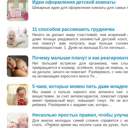
Идеи оформления детской комнаты
Шикарные идеи для оформления комнаты для самых 
0
11 способов рассмешить грудничка
Ничего не делает маму счастливей, чем искренний 
доме почаще раздавался заливистый детский хохот,
они помогут вам получать еще больше солне
жизнерадостным. 1. Дуем на малыша Если легонько...
Почему малыши плачут и как реагироват
Нет большей встряски для организма, чем слы
превращается в кошмар, особенно, когда не знаешь, к
не делали, ничего не помогает. Разберемся, с чем св
на активизацию взрослого мозга Уч...
5 чаев, которые можно пить даже младен
Мы знаем о пользе черного или зеленого чая: о
веществами, за счет антиоксидантов, помогает справ
имеет прекрасный вкус, повышает тонус. Но не вс
ребенка. Разберемся с видами чая, которы...
Несколько простых правил, чтобы улучш
Для многих молодых семей сложно справится с ма
спать. «Первое время мы носили сына на руках, пыта