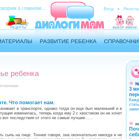
оворим о главном...
Вход
Регист
МАТЕРИАЛЫ
РАЗВИТИЕ РЕБЕНКА
СПРАВОЧНИ
ье ребенка
N
авторизации
3 м
пер
2
Кажд
те. Что помогает нам.
стат
качивает в транспорте, однако тогда он еще был маленький и в
заме
туация изменилась, теперь когда ему 2 с хвостиком он не хочет
но вот последствия от этого не самые лучшие…...
m
Поч
себ
ь сыпь на лице. Точнее говоря, она окончательно никогда и не