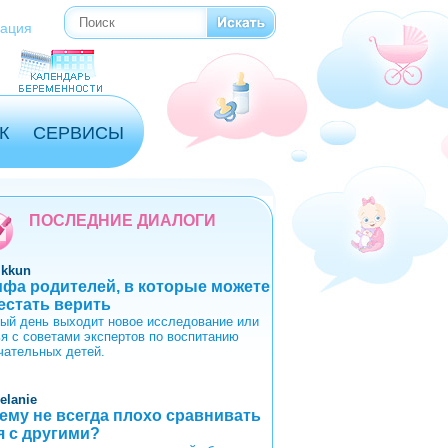
Поиск
Форма поиска
рация
К
СЕРВИСЫ
ПОСЛЕДНИЕ ДИАЛОГИ
ikkun
ифа родителей, в которые можете
естать верить
ый день выходит новое исследование или
ья с советами экспертов по воспитанию
чательных детей.
elanie
ему не всегда плохо сравнивать
я с другими?