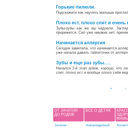
2
Горькие пилюли.
Подскажите как научить малыша проглат
Плохо ест, плохо спит и очень
Зубы-зубы как же вы надоели. Загля
прорежется. Сил уже никаких нет, причем
3
Начинается аллергия
Сегодня заметила, что начинается аллер
уже начала давать таблеточки от аллерг
5
Зубы и еще раз зубы….
Начался 2-й этап зубов, хорошо, что л
спит, плохо ест и вообще плохо себя ве
Страницы
«
‹
ОТ ЗАЧАТИЯ
ВСЕ О ДЕТЯХ
КРАС
ДО РОДОВ
ЗДОР
МАМ
Зачатие
Новорожденный
Космет