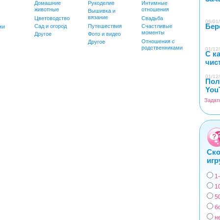
Домашние
Рукоделие
Интимные
животные
отношения
Вышивка и
вязание
Цветоводство
Свадьба
06/01/
Бер
Сад и огород
Путешествия
Счастливые
ки
моменты
Другое
Фото и видео
Отношения с
Другое
родственниками
01/12/
С к
чис
01/12/
Пол
You
Задат
Ско
игр
1
Вар
1
5
б
н