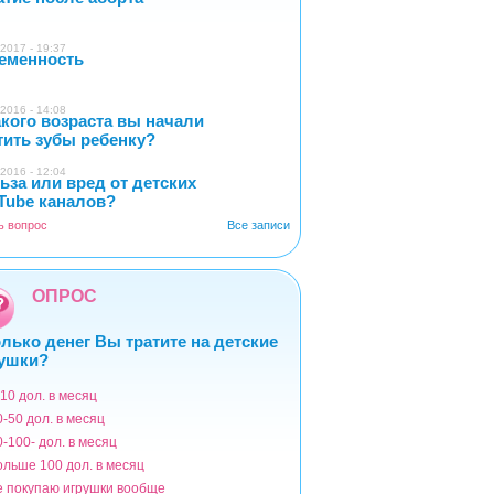
2017 - 19:37
еменность
0
2016 - 14:08
акого возраста вы начали
4
тить зубы ребенку?
2016 - 12:04
ьза или вред от детских
2
Tube каналов?
ь вопрос
Все записи
ОПРОС
лько денег Вы тратите на детские
ушки?
-10 дол. в месяц
ианты
0-50 дол. в месяц
0-100- дол. в месяц
ольше 100 дол. в месяц
е покупаю игрушки вообще