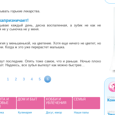
<
>
ывать горькие лекарства.
4
 капризничает!
дываю каждый день, десна воспаленная, а зубик не как не
 не у сыночка не у меня.
гия у меньшенькой, на цветение. Хотя еще ничего не цветет, но
ии. Когда ж это уже перерастет малышка.
езут последние. Опять тоже самое, что и раньше. Ночью плохо
дет. Надеюсь, все зубья вылезут как можно быстрее…
0
1
2
3
4
1
2
3
4
5
6
17/06/
ОТА И
ДОМ И БЫТ
ХОББИ И
СЕМЬЯ
Кон
ОВЬЕ
УВЛЕЧЕНИЯ
Ы
19/01/
ика
Кулинария
Досуг, юмор
Наши папы
Зач