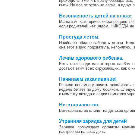
проходила. Уже и к врачу обращались, т
быть. Но все от этого не легче, а вдруг 
Безопасность детей на пляже.
Малышам категорически запрещено не 
если родителей нет рядом. НИКОГДА не
2
Простуда летом.
Наиболее обидно заболеть летом. Бедн
она этот вирус подхватила, непонятно…в
1
Лечим здорового ребенка.
Есть такие родители которых хлебом 
достают этим всех окружающих. как с н
2
Начинаем закаливание!
Решила понемногу начать закаливать с
недель бегает по дому босяком. Следую
к моменту похода в садик немножко укр
3
Вегетарианство.
Вегетарианство влияет на детский орга
2
Утренняя зарядка для детей
Зарядка пробуждает организм малыш
настроение на весь день.