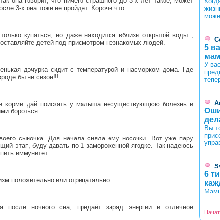
ак она говорит, что ничего страшного до 3-х лет такое, может
Когд
после 3-х она тоже не пройдет. Короче что...
жизни
може
2
только купаться, но даже находится вблизи открытой воды ,
С
 оставляйте детей под присмотром незнакомых людей.
5 в
мам
У ва
енькая дочурка сидит с температурой и насморком дома. Где
пред
роде бы не сезон!!!
тепе
А
не корми дай поискать у малыша несуществующюю болезнь и
Оши
ими бороться.
дел
Вы т
прис
воего сыночка. Для начала сняла ему носочки. Вот уже пару
упра
щий этап, буду давать по 1 замороженной ягодке. Так надеюсь
епить иммунитет.
S
6 т
низм положительно или отрицатально.
каж
Мамы
а после ночного сна, предаёт заряд энергии и отличное
Начат