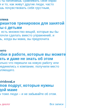
а ты начинаешь сравнивать свой образ
 и то, как живут другие люди, часто
шь почувствовать себя грустным,
елена
ариантов тренировок для занятой
ы с детьми
с есть множество вещей, которые вы бы
почли сделать вместо упражнений, и
рь, когда вы мама, вы предпочита
нето
бки в работе, которые вы можете
ать и даже не знать об этом
олько что перешли на новую работу или
оединились к компании, получили место
вляющего.
viridovaLe
ипов подруг, которые нужны
дой маме
 тоже люди – и не забывайте об этом.
ь диалог
Все записи